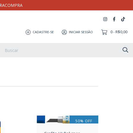
MEIRACOMPRA
0
R$0,00
CADASTRE-SE
INICIAR SESSÃO
-
Artesanato
Coleção Milloca
Pulseira
Eletrônicos
50
%
OFF