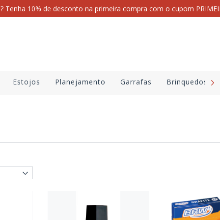
i? Tenha 10% de desconto na primeira compra com o cupom PRI
Estojos
Planejamento
Garrafas
Brinquedos