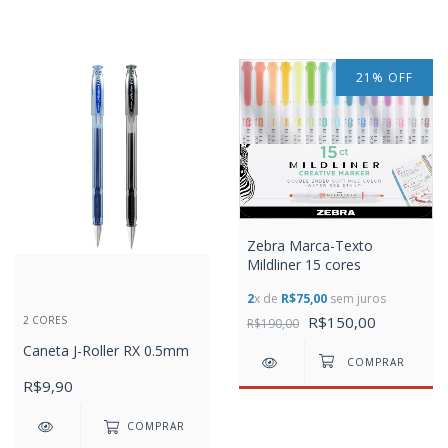
21
%
OFF
Zebra Marca-Texto
Mildliner 15 cores
2
x de
R$75,00
sem juros
R$150,00
2 CORES
R$190,00
Caneta J-Roller RX 0.5mm
R$9,90
COMPRAR