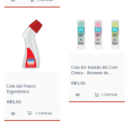
COMPRAR
Cola Em Bastão 8G Com
Cheiro - Brownie de
Chocolate, Cookie de
R$5,90
Baunilha e Sorvete de
Cola Gel Frasco
Morango
Ergonômico
COMPRAR
R$9,90