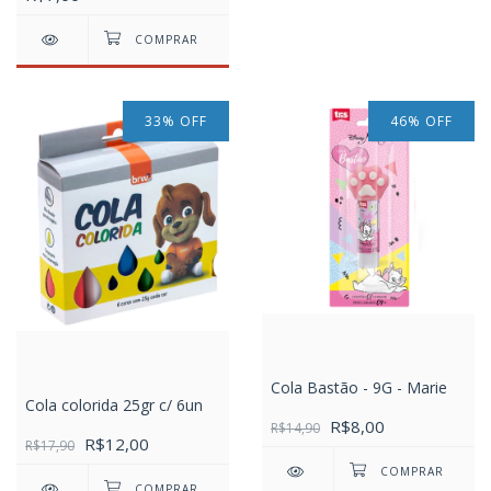
33
%
OFF
46
%
OFF
Cola Bastão - 9G - Marie
Cola colorida 25gr c/ 6un
R$8,00
R$14,90
R$12,00
R$17,90