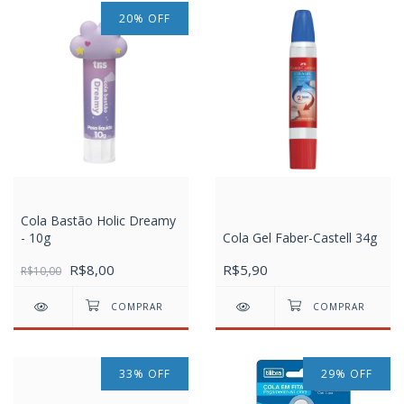
20
%
OFF
Cola Bastão Holic Dreamy
- 10g
Cola Gel Faber-Castell 34g
R$8,00
R$5,90
R$10,00
33
%
OFF
29
%
OFF