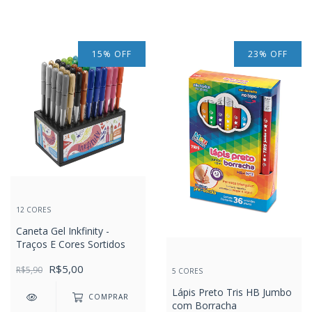
15
%
OFF
23
%
OFF
12 CORES
Caneta Gel Inkfinity -
Traços E Cores Sortidos
R$5,00
R$5,90
5 CORES
Lápis Preto Tris HB Jumbo
COMPRAR
com Borracha