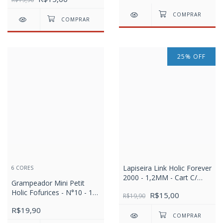
25
%
OFF
Lapiseira Link Holic Forever
6 CORES
2000 - 1,2MM - Cart C/
Grampeador Mini Petit
2UN
Holic Fofurices - N°10 - 10
R$15,00
R$19,90
Folhas
R$19,90