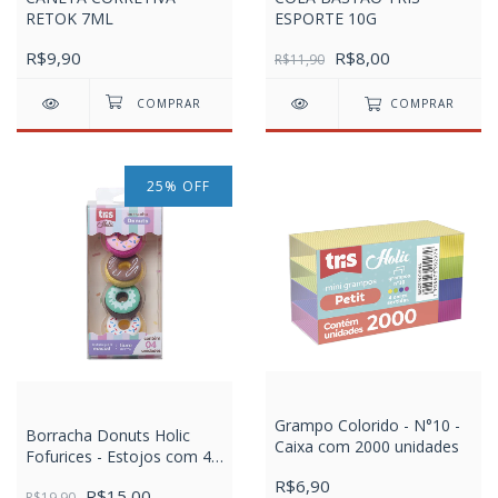
RETOK 7ML
ESPORTE 10G
R$9,90
R$8,00
R$11,90
COMPRAR
25
%
OFF
Grampo Colorido - N°10 -
Borracha Donuts Holic
Caixa com 2000 unidades
Fofurices - Estojos com 4
Unidades
R$6,90
R$15,00
R$19,90