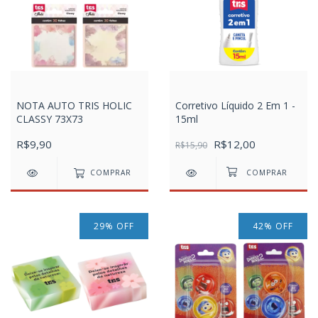
NOTA AUTO TRIS HOLIC
Corretivo Líquido 2 Em 1 -
CLASSY 73X73
15ml
R$9,90
R$12,00
R$15,90
COMPRAR
29
%
OFF
42
%
OFF