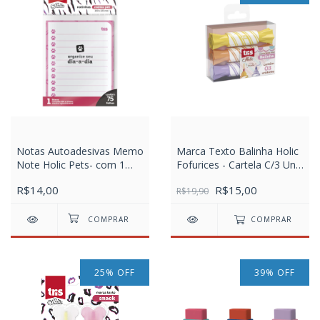
Notas Autoadesivas Memo
Marca Texto Balinha Holic
Note Holic Pets- com 1
Fofurices - Cartela C/3 Un
Bloco X 75 Folhas
Cada
R$14,00
R$15,00
R$19,90
COMPRAR
25
%
OFF
39
%
OFF