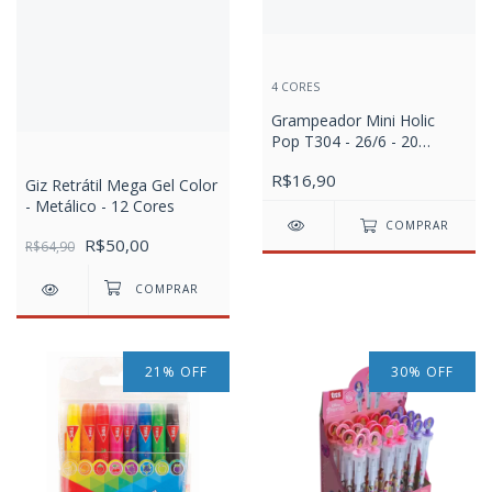
4 CORES
Grampeador Mini Holic
Pop T304 - 26/6 - 20
Folhas - Plástico - Cores
R$16,90
Sortidas
Giz Retrátil Mega Gel Color
- Metálico - 12 Cores
COMPRAR
R$50,00
R$64,90
21
%
OFF
30
%
OFF