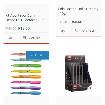
Cola Bastão Holic Dreamy
- 10g
Kit Apontador Com
Depósito + Borracha - Cart
R$8,00
R$10,00
C/2 pcs - Patrulha Canina
R$8,00
R$13,90
45
%
OFF