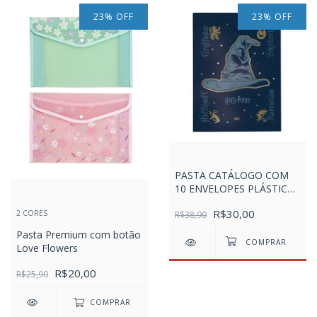
23
%
OFF
23
%
OFF
PASTA CATÁLOGO COM
10 ENVELOPES PLÁSTICOS
- HARRY POTTER
R$30,00
2 CORES
R$38,90
Pasta Premium com botão
Love Flowers
R$20,00
R$25,90
COMPRAR