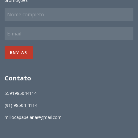
promoções
Contato
5591985044114
(91) 98504-4114
millocapapelaria@gmail.com