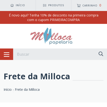
0
INÍCIO
PRODUTOS
CARRINHO
É novo aqui? Tenha 10% de desconto na primeira compra
com o cupom PRIMEIRACOMPRA
Frete da Milloca
Início
-
Frete da Milloca